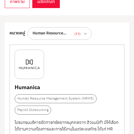
ภาพรวม
ผลิตภัณฑ์
Payroll Solution
หมวดหมู่
Human Resource
(11)
Management System
ทั้งหมด
(33)
ระบบจัดการเงินเดือนพนักงานแบบครบวงจร แม่นยำ
ปลอดภัย และลดภาระงานซ้ำซ้อนของ HR
(HRMS)
Employee Performance
(2)
รวมแพลตฟอร์มและบริการด้าน Payroll ที่ช่วยให้
Management System
Human Capital
(2)
องค์กรสามารถจัดการเงินเดือน คำนวณภาษี ประกัน
(PMS)
Management (HCM)
Human Resource
(7)
สังคม เงินสะสม โบนัส และสวัสดิการต่าง ๆ ได้อย่าง
Humanica
อัตโนมัติ พร้อมฟีเจอร์จัดทำสลิปเงินเดือน
Information System
Human Resource
(11)
Human Resource Management System (HRMS)
อิเล็กทรอนิกส์ การยื่นเอกสารราชการออนไลน์ และ
การเชื่อมต่อกับระบบ Attendance, Leave และ HRIS
(HRIS)
Management System
HR Outsourcing
(3)
Payroll Outsourcing
เพื่อให้การจ่ายเงินเดือนถูกต้องตามกฎหมายและตรง
(HRMS)
Payroll Outsourcing
(12)
เวลา
โปรแกรมบริหารจัดการทรัพยากรบุคคลจาก ฮิวแมนิก้า มีให้เลือก
ได้ตามความต้องการและการใช้งานในแต่ละองค์กร ได้แก่ HR
Payroll System
(21)