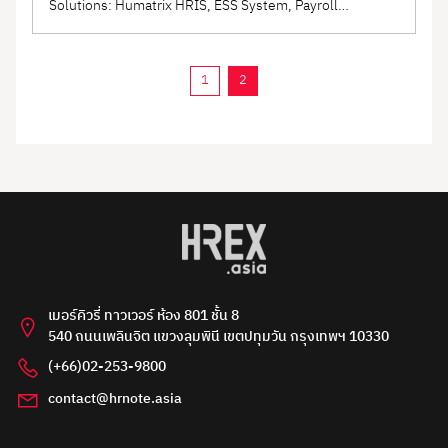
Solutions: Humatrix HRIS, ESS System, Payroll
เหมาะสำหรับองค์กรที่ต้องการลดข้อผิดพลาด เพิ่ม
Outsourcing, Total Benefit Solutions ERP: SAP Business
ความโปร่งใส และให้พนักงานมั่นใจในระบบการจ่าย
Executive Search Firm
(2)
One, Oracle NetSuite ผู้นำด้านบริการติดตั้งระบบ ERP และ
เงินเดือน
Recruitment Agency
โปรแกรมบัญชีสำหรับองค์กรทุกประเภทของประเทศไทย ...
(3)
1
2
Staff Outsourcing
(2)
Leave & Attendance
(15)
Management System
Time Tracking
(2)
เมอร์คิวรี่ ทาวเวอร์ ห้อง 801 ชั้น 8
540 ถนนเพลินจิต แขวงลุมพินี เขตปทุมวัน กรุงเทพฯ 10330
(+66)02-253-9800
contact@hrnote.asia