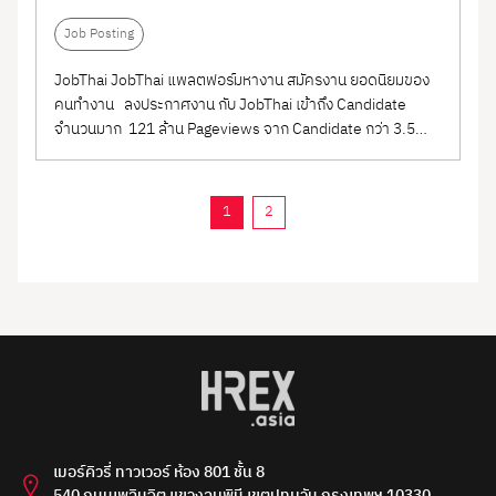
Job Posting
JobThai JobThai แพลตฟอร์มหางาน สมัครงาน ยอดนิยมของ
คนทำงาน ลงประกาศงาน กับ JobThai เข้าถึง Candidate
จำนวนมาก 121 ล้าน Pageviews จาก Candidate กว่า 3.5
ล้าน คน/เดือน และจำนวนเฉลี่ยใบสมัครกว่าเดือนละ 2 ล้านใบ
สมัคร ที่ส่งถึงองค์กร ตอบโจทย์ทุกช่องทางการใช้งาน ทุกอุปกรณ์
และยังพร้อมด้วย Content...
1
2
เมอร์คิวรี่ ทาวเวอร์ ห้อง 801 ชั้น 8
540 ถนนเพลินจิต แขวงลุมพินี เขตปทุมวัน กรุงเทพฯ 10330