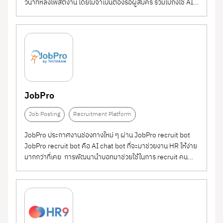
วินาทีหลังโพสต์งาน โดยไม่จำเป็นต้องรอผู้สมัคร รวมไปถึงใช้ AI
ในการแนะนำบทความและคอร์สเรียนออนไลน์ต่างๆ ตามความ
สนใจของผู้ใช้งานแต่ละคนเพื่อช่วยส่งเสริมทักษะที่เกี่ยวกับสาย
งานและความสนใจ 💡 เปิดให้ใช้งานฟรี...
JobPro
Job Posting
Recruitment Platform
JobPro ประกาศงานช่องทางใหม่ ๆ ผ่าน JobPro recruit bot
JobPro recruit bot คือ AI chat bot ที่จะมาช่วยงาน HR ให้ง่าย
มากกว่าที่เคย การพัฒนานำบอทมาช่วยใช้ในการ recruit คน
โดยจะอยู่ในแพลตฟอร์มที่คนไทยใช้เป็นจำนวนมากอย่าง “ไลน์”
ของ JobPro และเนื่องจากบริษัทเราเป็นบริษัทเกี่ยวกับ
recruitment...