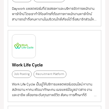
Daywork แพลตฟอร์มที่ช่วยสรรหาและบริหารจัดการพนักงาน
พาร์ทไทม์ โดยเราทำให้องค์กรที่ต้องการหาพนักงานพาร์ทไทม์
สามารถเข้าถึงคนหางานในบริเวณใกล้เคียงได้ ซึ่งสมาชิกส่วนใหญ่
เป็นนักศึกษาจนถึงเด็กจบใหม่ในช่วงอายุ 18 - 24 ปี ปัจจุบันเรามี
สมาชิกที่เข้ามาหางานมากกว่า 200,000 คน มีการ matching
งานไปแล้วมากกว่า 200,000 วัน...
Work Life Cycle
Job Posting
Recruitment Platform
Work Life Cycle เป็นผู้ให้บริการแพลตฟอร์มออนไลน์ หางาน
สมัครงาน หาคน พัฒนาทักษะคน เผยแพร่ข้อมูลข่าวสาร งาน
และอาชีพ เพื่อยกระดับคุณภาพชีวิต สังคม การศึกษาที่ดี
"Good Work,
Good Quality Of Life." ทำไมต้องใช้ Work Life Cycle...