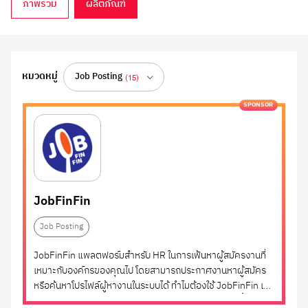
ภาพรวม
ผลิตภัณฑ์
Recruitment & Talent Acquisition
หมวดหมู่
Job Posting
(15)
SPONSOR
ทั้งหมด
(75)
โซลูชันสำหรับการสรรหาและดึงดูดผู้มีความสามารถ
เข้าสู่ทีมอย่างมีประสิทธิภาพและรวดเร็ว
Employer Branding
(1)
รวมแพลตฟอร์มและเครื่องมือที่ช่วยให้องค์กรสามารถ
HR Consulting
(4)
วางแผนสรรหา คัดกรอง และจัดการกระบวนการรับ
HR Outsourcing
(7)
สมัครพนักงานได้อย่างมีระบบ ตั้งแต่การประกาศ
JobFinFin
ตำแหน่งงาน การบริหารช่องทางการสมัคร (Job
In-House Training
(1)
Job Posting
Board, Social Media, Career Page) การจัดการใบ
สมัคร การนัดสัมภาษณ์ ไปจนถึงระบบติดตามผู้สมัคร
Learning Assessment
(3)
JobFinFin แพลตฟอร์มสำหรับ HR ในการเฟ้นหาผู้สมัครงานที่
(ATS - Applicant Tracking System) ที่ช่วยวิเคราะห์
เหมาะกับองค์กรของคุณไป โดยสามารถประกาศงานหาผู้สมัคร
Payroll Outsourcing
(5)
และปรับปรุงกระบวนการสรรหาอย่างต่อเนื่อง
หรือค้นหาโปรไฟล์ผู้หางานในระบบได้ ทำไมต้องใช้ JobFinFin เข้า
ถึงคนหางานได้มากกว่า หาคนได้ตรงความต้องการมากขึ้น กับ
Applicant Tracking
(7)