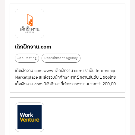
เหมาะสำหรับองค์กรที่ต้องการเพิ่มความเร็วในการจ้าง
เครือข่ายคนหางานในระบบ และ โซเชียลมีเดีย กว่า 2.5 ล้านคน+
งาน ลดต้นทุนการสรรหา และแข่งขันเพื่อดึงดูด Talent
System (ATS)
Background Screening
ใช้ฟรี ที่เดียวในไทย...
(2)
ในตลาดแรงงานยุคใหม่
Provider
Executive Search Firm
(10)
Job Posting
(15)
Pre-screen Assessment
เด็กฝึกงาน.com
(5)
Recruitment Agency
(20)
Job Posting
Recruitment Agency
Recruitment Platform
(12)
เด็กฝึกงาน.com www.เด็กฝึกงาน.com เราเป็น Internship
Marketplace แหล่งรวมนักศึกษาหาที่ฝึกงานอันดับ 1 ของไทย
Staff Outsourcing
(4)
เด็กฝึกงาน.com มีนักศึกษาที่ต้องการหางานมากกว่า 200,000
ราย ทุกสาขาอาชีพ ทุกมหาวิทยาลัยทั่วประเทศไทย โดยเว็บเด็ก
ฝึกงาน.com มีนักศึกษาเข้ามาหางานมากกว่า 100,000 ครั้งใน
แต่ละเดือน โดยมีทั้งหาที่ฝึกงาน...