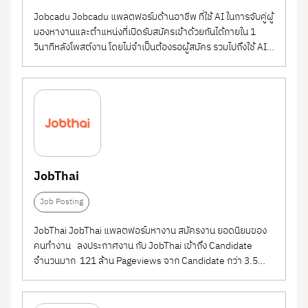
Jobcadu Jobcadu แพลตฟอร์มด้านอาชีพ ที่ใช้ AI ในการจับคู่ผู้
มองหางานและตำแหน่งที่เปิดรับสมัครเข้าด้วยกันได้ภายใน 1
วินาทีหลังโพสต์งาน โดยไม่จำเป็นต้องรอผู้สมัคร รวมไปถึงใช้ AI
ในการแนะนำบทความและคอร์สเรียนออนไลน์ต่างๆ ตามความ
สนใจของผู้ใช้งานแต่ละคนเพื่อช่วยส่งเสริมทักษะที่เกี่ยวกับสาย
งานและความสนใจ 💡 เปิดให้ใช้งานฟรี...
JobThai
Job Posting
JobThai JobThai แพลตฟอร์มหางาน สมัครงาน ยอดนิยมของ
คนทำงาน ลงประกาศงาน กับ JobThai เข้าถึง Candidate
จำนวนมาก 121 ล้าน Pageviews จาก Candidate กว่า 3.5
ล้าน คน/เดือน และจำนวนเฉลี่ยใบสมัครกว่าเดือนละ 2 ล้านใบ
สมัคร ที่ส่งถึงองค์กร ตอบโจทย์ทุกช่องทางการใช้งาน ทุกอุปกรณ์
และยังพร้อมด้วย Content...