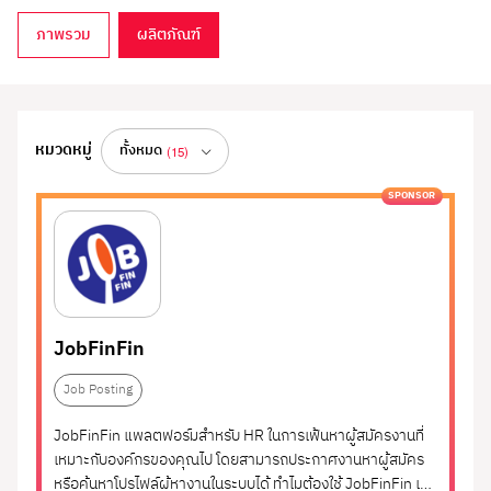
ภาพรวม
ผลิตภัณฑ์
Job Posting
หมวดหมู่
ทั้งหมด
(15)
SPONSOR
ทั้งหมด
(15)
แพลตฟอร์มประกาศงานออนไลน์ ช่วยให้องค์กรเข้าถึง
ผู้สมัครได้รวดเร็วและตรงกลุ่มเป้าหมาย
Employer Branding
(1)
รวมเว็บไซต์และระบบที่ช่วยให้องค์กรสามารถลง
HR Consulting
(1)
ประกาศรับสมัครงานได้อย่างมีประสิทธิภาพ พร้อม
Applicant Tracking
(3)
ฟีเจอร์ในการจัดการตำแหน่งงาน ตั้งค่ากลุ่มเป้าหมาย
JobFinFin
แชร์ประกาศงานไปยัง Social Media หรือ Job Board
System (ATS)
Recruitment Agency
(2)
Job Posting
ต่าง ๆ และติดตามผลการเข้าชมได้แบบเรียลไทม์ บาง
แพลตฟอร์มยังมีระบบจัดอันดับตำแหน่งงาน หรือ
Recruitment Platform
(6)
JobFinFin แพลตฟอร์มสำหรับ HR ในการเฟ้นหาผู้สมัครงานที่
โปรโมตแบบเสียค่าใช้จ่ายเพื่อเพิ่มโอกาสในการมอง
เหมาะกับองค์กรของคุณไป โดยสามารถประกาศงานหาผู้สมัคร
เห็น
หรือค้นหาโปรไฟล์ผู้หางานในระบบได้ ทำไมต้องใช้ JobFinFin เข้า