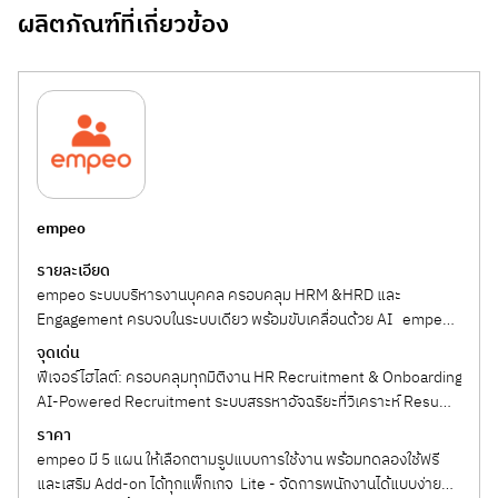
ผลิตภัณฑ์ที่เกี่ยวข้อง
empeo
รายละเอียด
empeo ระบบบริหารงานบุคคล ครอบคลุม HRM &HRD และ
Engagement ครบจบในระบบเดียว พร้อมขับเคลื่อนด้วย AI empeo
คือแพลตฟอร์มบริหารทรัพยากรบุคคลแบบครบวงจร...
จุดเด่น
ฟีเจอร์ไฮไลต์: ครอบคลุมทุกมิติงาน HR Recruitment & Onboarding
AI-Powered Recruitment ระบบสรรหาอัจฉริยะที่วิเคราะห์ Resume
และจับคู่กับ Job...
ราคา
empeo มี 5 แผน ให้เลือกตามรูปแบบการใช้งาน พร้อมทดลองใช้ฟรี
และเสริม Add-on ได้ทุกแพ็กเกจ Lite - จัดการพนักงานได้แบบง่าย