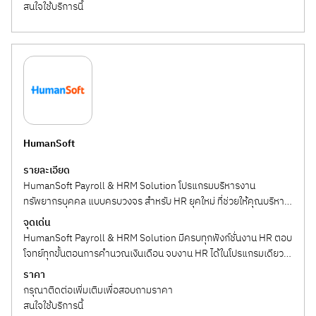
ๆ...
สนใจใช้บริการนี้
HumanSoft
รายละเอียด
HumanSoft Payroll & HRM Solution โปรแกรมบริหารงาน
ทรัพยากรบุคคล แบบครบวงจร สำหรับ HR ยุคใหม่ ที่ช่วยให้คุณบริหาร
งานได้อย่างมืออาชีพ แบบ Real Time...
จุดเด่น
HumanSoft Payroll & HRM Solution มีครบทุกฟังก์ชั่นงาน HR ตอบ
โจทย์ทุกขั้นตอนการคำนวณเงินเดือน จบงาน HR ได้ในโปรแกรมเดียว
ใช้งานง่าย...
ราคา
กรุณาติดต่อเพิ่มเติมเพื่อสอบถามราคา
สนใจใช้บริการนี้