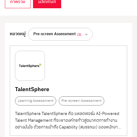
ภาพรวม
ผลิตภัณฑ์
Learning & Development
หมวดหมู่
Pre-screen Assessment
(3)
ทั้งหมด
(150)
แพลตฟอร์มการเรียนรู้และพัฒนาทักษะพนักงาน เพื่อ
สร้างองค์กรที่เติบโตอย่างยั่งยืน
Document & SOP
(1)
รวมโซลูชันที่ช่วยองค์กรวางแผนและดำเนินการด้าน
Management
Employee Performance
(1)
การเรียนรู้และพัฒนา (L&D) อย่างมีระบบ ไม่ว่าจะเป็น
Management System
Human Resource
(1)
Learning Management System (LMS), ระบบจัดอบรม
TalentSphere
ออนไลน์, โปรแกรมพัฒนา Soft Skills และ Hard
(PMS)
Management System
Team Building
(1)
Learning Assessment
Pre-screen Assessment
Skills, แพลตฟอร์ม Microlearning, หรือระบบติดตาม
ผลการเรียนรู้ พร้อมระบบวิเคราะห์ข้อมูลเพื่อนำไปใช้
(HRMS)
HR Consulting
(20)
TalentSphere TalentSphere คือ แพลตฟอร์ม AI-Powered
วางแผนการพัฒนาในระยะยาว
Talent Management ที่จะพาองค์กรก้าวสู่อนาคตการทำงาน
Coaching
(11)
อย่างมั่นใจ ด้วยการเข้าถึง Capability (สมรรถนะ) ของพนักงาน
เหมาะสำหรับองค์กรที่ต้องการยกระดับศักยภาพของ
อย่างแท้จริง ช่วยให้ HR และผู้บริหารทำเรื่อง Recruitment,
e-Learning / Online
(20)