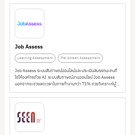
พนักงาน สร้างวัฒนธรรมการเรียนรู้อย่างต่อเนื่อง และ
Development และ Talent Advancement ได้ครบวงจร ด้วย
เตรียมความพร้อมสำหรับการเปลี่ยนแปลงในอนาคต
Training
In-House Training
การผสมผสาน AI อัจฉริยะ...
(49)
Knowledge
(2)
Management System
Language Learning
(11)
Leadership
Job Assess
(13)
Development
Learning Assessment
(5)
Learning Assessment
Pre-screen Assessment
Learning Management
(6)
Job Assess ระบบสัมภาษณ์ออนไลน์และประเมินสมรรถนะคนที่
ใช่ให้องค์กรด้วย AI ระบบสัมภาษณ์งานออนไลน์ Job Assess
System (LMS)
Public Training
(9)
นอกจากจะช่วยลดเวลาในการทำงานกว่า 71% ช่วยวิเคราะห์ผู้
สมัครอย่างแม่นยำและสามารถช่วยองค์กรลดต้นทุนได้มากกว่า
Virtual Training
(19)
22% ระบบได้ออกแบบมาให้ HR ใช้งานง่ายและสามารถนำระบบ
ไปประยุกต์ใช้ได้หลากหลายงาน...
Pre-screen Assessment
(3)
Recruitment Agency
(1)
Business Consulting
(1)