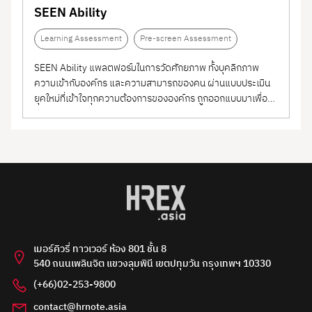
SEEN Ability
AI Consulting &
(1)
Learning Assessment
Pre-screen Assessment
Implementation
Educational Production
(2)
SEEN Ability แพลตฟอร์มในการวัดศักยภาพ ทั้งบุคลิกภาพ
English Proficiency
(2)
ความเข้ากับองค์กร และความสามารถของคน ผ่านแบบประเมิน
ยุคใหม่ที่เข้าใจทุกความต้องการขององค์กร ถูกออกแบบมาเพื่อ
Testing
คนไทย โดยใช้เทคโนโลยีร่วมกับแบบทดสอบเชิงพฤติกรรม
(ฺBehavioral assessment) รวมถึงแบบประเมินทางจิตวิทยา
(Psychometric) ช่วยให้ได้ 'พนักงานที่ใช่'...
เมอร์คิวรี่ ทาวเวอร์ ห้อง 801 ชั้น 8
540 ถนนเพลินจิต แขวงลุมพินี เขตปทุมวัน กรุงเทพฯ 10330
(+66)02-253-9800
contact@hrnote.asia