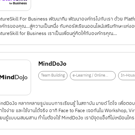
นการเรียนรู้และพัฒนา (L&D) อย่างมีระบบ ไม่ว่าจะเป็น Lear
ills, แพลตฟอร์ม Microlearning, หรือระบบติดตามผลการเรียนรู
tureSkill For Business พัฒนาทีม พัฒนาองค์กรไปกับเรา ด้วย Platform ก
ค์กรของคุณ...สู่ความเป็นหนึ่ง กับคอร์สเรียนออนไลน์เสริมทักษะแห่ง
tureSkill for Business เราเป็นเพื่อนคู่คิดให้กับองค์กรคุณ...
งพนักงาน สร้างวัฒนธรรมการเรียนรู้อย่างต่อเนื่อง และเตรี
MindDoJo
Team Building
e-Learning / Online
In-Hous
Training
ndDoJo หลากหลายรูปแบบการเรียนรู้ ในสถาบัน มายด์ โดโจ เพื่อตอบโ
้าใจง่าย และใช้งานได้จริง อาทิ Face to Face เจอกันใน Workshop, V
ียนรู้แบบผสมผสาน ทำไมต้องใช้ MindDoJo เรามีจุดแข็งที่ไม่เหมือนใค