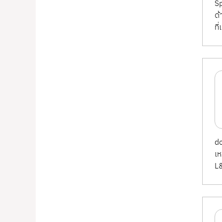
Sp
ด้
ที
d
เห
L&