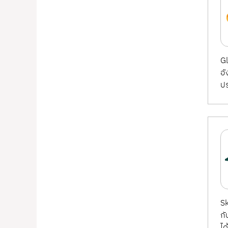
Gl
อั
ป
Sk
กั
ได