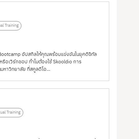
ual Training
Bootcamp อัปสกิลให้คุณพร้อมแข่งขันในยุคดิจิทัล
รือเวิร์กชอป ทำไมต้องใช้ Skooldio การ
หาวิทยาลัย ที่สคูลดิโอ...
tual Training