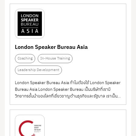
พนักงาน สร้างวัฒนธรรมการเรียนรู้อย่างต่อเนื่อง และ
ที่จับต้องได้ สามารถนำไปใช้งานได้ทันที ทำไมต้องใช้ DeOne
เตรียมความพร้อมสำหรับการเปลี่ยนแปลงในอนาคต
Training
In-House Training
Academy 1. เราเน้นการ Customize เนื้อหา...
(49)
Knowledge
(2)
Management System
Language Learning
(11)
Leadership
London Speaker Bureau Asia
(13)
Development
Learning Assessment
(5)
Coaching
In-House Training
Learning Management
Leadership Development
(6)
System (LMS)
Public Training
London Speaker Bureau Asia ทำไมต้องใช้ London Speaker
(9)
Bureau Asia London Speaker Bureau เป็นบริษัทที่เรามี
Virtual Training
(19)
วิทยากรชั้นนำของโลกที่เชี่ยวชาญด้านธุรกิจและรัฐบาล เราเป็น
ตัวแทนและทำงานร่วมกับบุคคลที่มีอิทธิพลมากที่สุดในโลก ตั้งแต่
Pre-screen Assessment
(3)
นักการเมืองและนักเศรษฐศาสตร์ไปจนถึงผู้นำทางความคิดและ
ผู้ประกอบการ ซึ่งครอบคลุมหัวข้อต่างๆ...
Recruitment Agency
(1)
Business Consulting
(1)