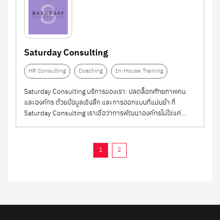
Saturday Consulting
HR Consulting
Coaching
In-House Training
Saturday Consulting บริการของเรา: ปลดล็อกศักยภาพคน
และองค์กร ด้วยข้อมูลเชิงลึก และการออกแบบที่แม่นยำ ที่
Saturday Consulting เราเชื่อว่าการพัฒนาองค์กรไม่ใช่แค่
“กิจกรรม HR” แต่คือ “การขับเคลื่อนกลยุทธ์ของทั้งองค์กร”
ผ่านการเข้าใจ “คน” อย่างลึกซึ้ง เราเชี่ยวชาญในการออกแบบ
กลยุทธ์และกระบวนการผ่าน Culture transformation...
1
2