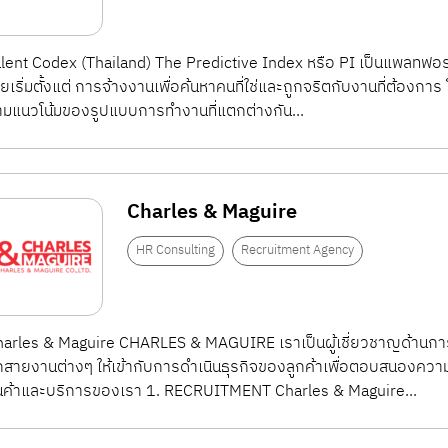
ามารถวางแผนสรรหา คัดกรอง และจัดการกระบวนการรับสมัครพนั
ial Media, Career Page) การจัดการใบสมัคร การนัดสัมภาษณ์ 
lent Codex (Thailand) The Predictive Index หรือ PI เป็นแพลท
ระบวนการสรรหาอย่างต่อเนื่อง
ยเริ่มตั้งแต่ การจ้างงานเพื่อค้นหาคนที่ใช่และถูกจริตกับงานที่ต้องก
มแนวโน้มของรูปแบบการทำงานที่แตกต่างกัน...
รจ้างงาน ลดต้นทุนการสรรหา และแข่งขันเพื่อดึงดูด Talent ใน
Charles & Maguire
HR Consulting
Recruitment Agency
arles & Maguire CHARLES & MAGUIRE เราเป็นผู้เชี่ยวชาญด้านกา
กสายงานต่างๆ ให้เข้ากับการดำเนินธุรกิจของลูกค้าเพื่อตอบสนองค
ินค้าและบริการของเรา 1. RECRUITMENT Charles & Maguire...