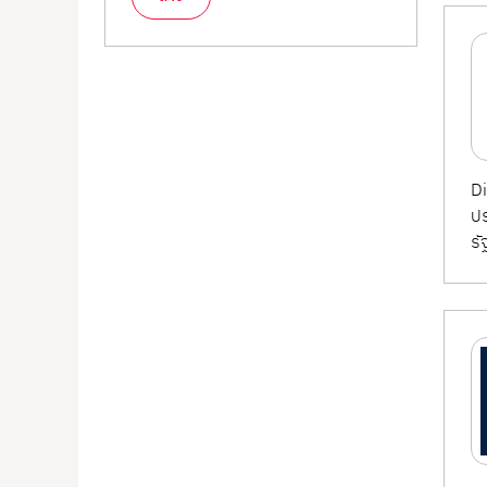
Di
ปร
รั