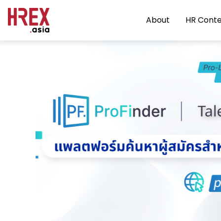
About
HR Cont