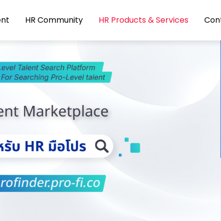
ent
HR Community
HR Products & Services
Con