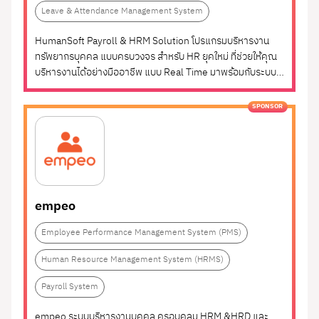
Leave), การประเมินผลงาน (Performance), การ
Payroll System
(9)
Leave & Attendance Management System
สรรหา (Recruitment) และการอบรมพัฒนา (L&D)
Leave & Attendance
(9)
ระบบ HRMS ถูกออกแบบมาให้เป็นศูนย์กลางที่ผสาน
HumanSoft Payroll & HRM Solution โปรแกรมบริหารงาน
ทรัพยากรบุคคล แบบครบวงจร สำหรับ HR ยุคใหม่ ที่ช่วยให้คุณ
ข้อมูลทุกส่วนของ HR ไว้อย่างเป็นระบบ
Management System
บริหารงานได้อย่างมืออาชีพ แบบ Real Time มาพร้อมกับระบบ
Payroll อัตโนมัติ จัดการได้ไม่ว่าจะเป็นเรื่องยากๆ เช่น การบันทึก
เหมาะสำหรับองค์กรที่มองหาระบบแบบ All-in-One ที่
เวลาเข้า-ออกงาน คำนวณเงินเดือน ค่าจ้าง โบนัส เงินเพิ่มหรือเงิน
สามารถปรับขยายได้ รองรับการเติบโต และช่วยให้ฝ่าย
SPONSOR
หักต่างๆ ประเมินพนักงาน ภาษี ณ...
HR ทำงานได้รวดเร็ว โปร่งใส และมีข้อมูลที่พร้อมใช้
ในการตัดสินใจ
empeo
Employee Performance Management System (PMS)
Human Resource Management System (HRMS)
Payroll System
empeo ระบบบริหารงานบุคคล ครอบคลุม HRM &HRD และ