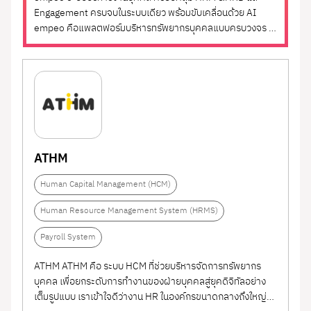
Engagement ครบจบในระบบเดียว พร้อมขับเคลื่อนด้วย AI
empeo คือแพลตฟอร์มบริหารทรัพยากรบุคคลแบบครบวงจร ที่
ออกแบบมาเพื่อดูแลพนักงานตลอด Employee Life Cycle
ตั้งแต่ขั้นตอนการสรรหา การพัฒนา ไปจนถึงการสร้างความ
ผูกพันในองค์กร ทำไมต้องใช้ empeo จุดต่างของ empeo คือ
การผสานระบบ...
ATHM
Human Capital Management (HCM)
Human Resource Management System (HRMS)
Payroll System
ATHM ATHM คือ ระบบ HCM ที่ช่วยบริหารจัดการทรัพยากร
บุคคล เพื่อยกระดับการทำงานของฝ่ายบุคคลสู่ยุคดิจิทัลอย่าง
เต็มรูปแบบ เราเข้าใจดีว่างาน HR ในองค์กรขนาดกลางถึงใหญ่