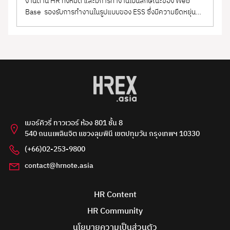
งานด้าน HR ทั้งหมด และมีการทำงานเป็นลักษณะของ Web
Base รองรับการทำงานในรูปแบบของ ESS ซึ่งมีความยืดหยุ่นสูง
สามารถใช้กับองค์กรขนาดใหญ่ และขนาดเล็กได้ และใช้เวลาใน
การ Implement ระบบน้อยมาก ที่ผ่านมาระบบ COACH เป็นที่ได้
รับการยอมรับจากทุกภาคส่วน ไม่ว่าจะเป็นภาครัฐ...
เมอร์คิวรี่ ทาวเวอร์ ห้อง 801 ชั้น 8
540 ถนนเพลินจิต แขวงลุมพินี เขตปทุมวัน กรุงเทพฯ 10330
(+66)02-253-9800
contact@hrnote.asia
HR Content
HR Community
นโยบายความเป็นส่วนตัว