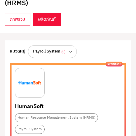
(HRMS)
ภาพรวม
ผลิตภัณฑ์
Human Resource Management
หมวดหมู่
Payroll System
(9)
System (HRMS)
SPONSOR
ทั้งหมด
(17)
Employee Performance
(3)
ระบบบริหารงานทรัพยากรบุคคลแบบครบวงจร ช่วย
จัดการทุกกระบวนการด้าน HR ในองค์กรได้อย่างมี
Management System
Human Capital
(2)
ประสิทธิภาพ
(PMS)
Management (HCM)
Internal
(1)
HumanSoft
รวมแพลตฟอร์ม HRMS ที่รวมทุกฟังก์ชันสำคัญในการ
Communication
Learning Management
(1)
บริหารบุคคลไว้ในระบบเดียว ทั้งการจัดเก็บข้อมูล
Human Resource Management System (HRMS)
พนักงาน (เหมือน HRIS), การจัดการเงินเดือน
System (LMS)
Payroll Outsourcing
(3)
Payroll System
(Payroll), การลงเวลาและการลา (Attendance &