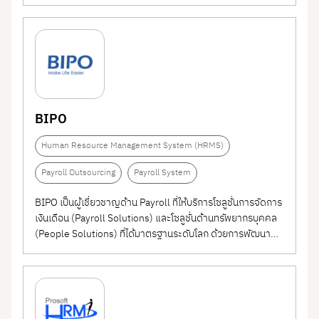
ต้องบริหารทั้ง คน โครงสร้างที่ซับซ้อน และเป้าหมายการเติบโตไป
พร้อมๆ กัน ด้วยศักยภาพของแพลตฟอร์ม All-in-One HCM ที่
ขับเคลื่อนด้วยเทคโนโลยี Agentic AI ทำให้...
BIPO
Human Resource Management System (HRMS)
Payroll Outsourcing
Payroll System
BIPO เป็นผู้เชี่ยวชาญด้าน Payroll ที่ให้บริการโซลูชั่นการจัดการ
เงินเดือน (Payroll Solutions) และโซลูชั่นด้านทรัพยากรบุคคล
(People Solutions) ที่ได้มาตรฐานระดับโลก ด้วยการพัฒนา
และปรับปรุงอย่างต่อเนื่อง บริการของเราจึงมีความยืดหยุ่น
สามารถรองรับองค์กรและธุรกิจทุกขนาด ทั้งในประเทศและข้าม
ประเทศ...